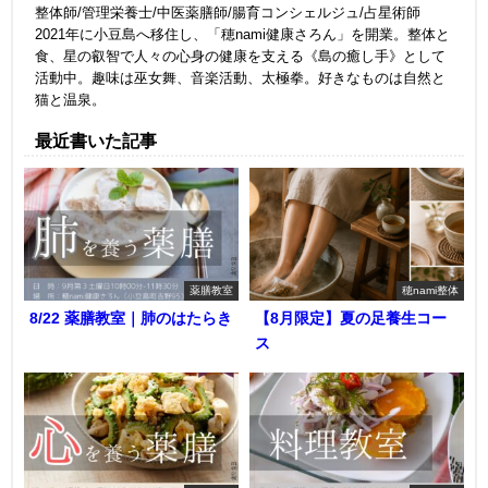
整体師/管理栄養士/中医薬膳師/腸育コンシェルジュ/占星術師
2021年に小豆島へ移住し、「穂nami健康さろん」を開業。整体と
食、星の叡智で人々の心身の健康を支える《島の癒し手》として
活動中。趣味は巫女舞、音楽活動、太極拳。好きなものは自然と
猫と温泉。
最近書いた記事
薬膳教室
穂nami整体
8/22 薬膳教室｜肺のはたらき
【8月限定】夏の足養生コー
ス