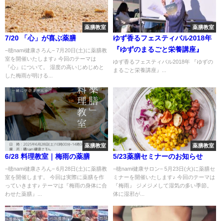
薬膳教室
薬膳教室
7/20 「心」が喜ぶ薬膳
ゆず香るフェスティバル2018年
『ゆずのまるごと栄養講座』
−穂nami健康さろん− 7月20日(土)に薬膳教
室を開催いたします♪ 今回のテーマは
ゆず香るフェスティバル2018年 『ゆずの
『心』について。 湿度の高いじめじめと
まるごと栄養講座』...
した梅雨が明ける...
薬膳教室
薬膳教室
6/28 料理教室｜梅雨の薬膳
5/23薬膳セミナーのお知らせ
−穂nami健康さろん− 6月28日(土)に薬膳教
−穂nami健康サロン− 5月23日(火)に薬膳セ
室を開催します。 今回は実際に薬膳を作
ミナーを開催いたします♪ 今回のテーマは
っていきます♪ テーマは『梅雨の身体に合
『梅雨』 ジメジメして湿気の多い季節。
わせた薬膳』...
体に湿邪が...