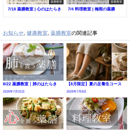
薬膳教室
薬膳教室
7/18 薬膳教室 | 心のはたらき
7/4 料理教室 | 梅雨の薬膳
お知らせ
,
健康教室
,
薬膳教室
の関連記事
8/22 薬膳教室｜肺のはたらき
【8月限定】夏の足養生コース
2026年7月31日
2026年7月8日