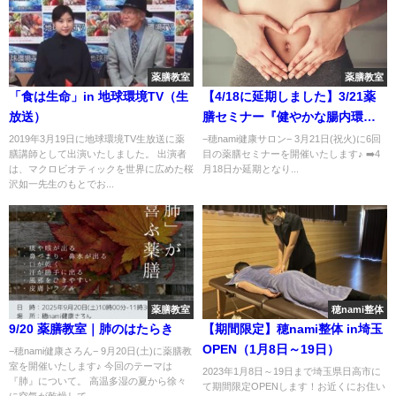
薬膳教室
薬膳教室
「食は生命」in 地球環境TV（生
【4/18に延期しました】3/21薬
放送）
膳セミナー『健やかな腸内環境
のつくり方』
2019年3月19日に地球環境TV生放送に薬
−穂nami健康サロン− 3月21日(祝火)に6回
膳講師として出演いたしました。 出演者
目の薬膳セミナーを開催いたします♪ ➡️4
は、マクロビオティックを世界に広めた桜
月18日か延期となり...
沢如一先生のもとでお...
薬膳教室
穂nami整体
9/20 薬膳教室｜肺のはたらき
【期間限定】穂nami整体 in埼玉
OPEN（1月8日～19日）
−穂nami健康さろん− 9月20日(土)に薬膳教
室を開催いたします♪ 今回のテーマは
2023年1月8日～19日まで埼玉県日高市に
『肺』について。 高温多湿の夏から徐々
て期間限定OPENします！お近くにお住い