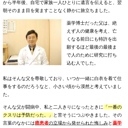
から半年後、自宅で家族一人ひとりに遺言を伝えると、翌
朝そのまま目を覚ますことなく静かに旅立ちました。
薬学博士だった父は、絶
えず人の健康を考え、亡
くなる前日にも特許を出
願するほど最後の最後ま
で人のために研究に打ち
込む人でした。
私はそんな父を尊敬しており、いつか一緒に白衣を着て仕
事をするのだろうなと、小さい頃から漠然と考えていまし
た。
そんな父が闘病中、私と二人きりになったときに
「一番の
クスリは予防だった。」
と苦そうにつぶやきました。その
言葉のなかには
癌患者
の立場から発せられた悔しみ
と
薬学