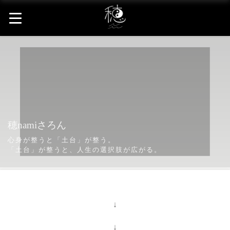
穂namiさろん
整体
心身が整うと「土台」が整う。
身体の外側から整える。
「土台」が整うと、人生の選択肢が広がる。
↓
↓