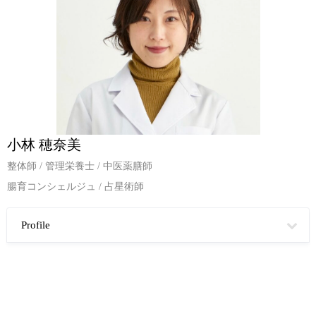
小林 穂奈美
整体師 / 管理栄養士 / 中医薬膳師
腸育コンシェルジュ / 占星術師
Profile