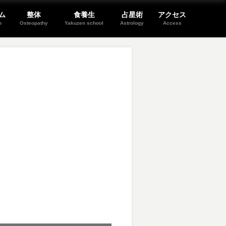
ム
整体
食養生
占星術
アクセス
e
Osteopathy
Yakuzen school
Astrology
Access