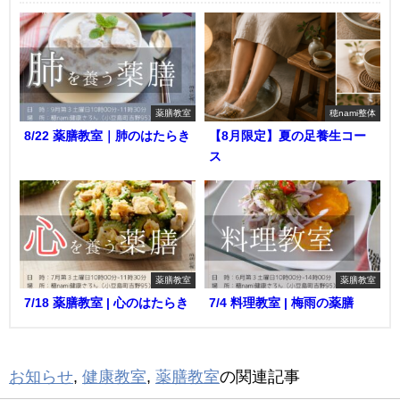
薬膳教室
穂nami整体
8/22 薬膳教室｜肺のはたらき
【8月限定】夏の足養生コー
ス
薬膳教室
薬膳教室
7/18 薬膳教室 | 心のはたらき
7/4 料理教室 | 梅雨の薬膳
お知らせ
,
健康教室
,
薬膳教室
の関連記事