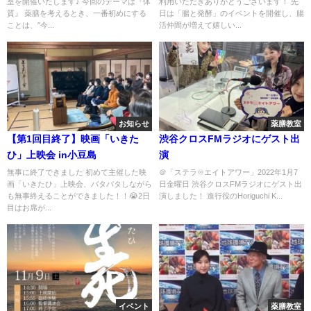
室を開催いたします♪ 今回のテーマは『体
利用いただきありがとうございます！ 先
質』 薬膳を考えるとき、一番初めにする
日は「腸と発酵」のイベントを開催し、腸
ことは、″今...
活仲間が増えて嬉しい...
お知らせ
薬膳教室
【第1回目終了】映画「いきた
渋谷クロスFMラジオにゲスト出
ひ」上映会 in小豆島
演
無事に終了できました 初めて主催した映
＠「ステラ♾エイトアワー」2022年1月7
画「いきたひ」上映会、バタバタしながら
日金曜日 渋谷クロスFMラジオにゲスト出
も無事終えることができました！！😭2日
演しました！ 進行役のHoriguchi K...
目はお席が...
イベント
薬膳教室