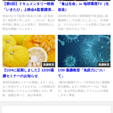
【第5回】ドキュメンタリー映画
「食は生命」in 地球環境TV（生
「いきたひ」上映会&監督講演会
放送）
in小豆島
長谷川ひろ子監督の長女の小林（旧 長谷
2019年3月19日に地球環境TV生放送に薬
川）穂奈美と申します。 このたび、私が2
膳講師として出演いたしました。 出演者
年半前に移住した小豆島で、第5回目の上
は、マクロビオティックを世界に広めた桜
映会を開催いたします！ ...
沢如一先生のもとでお...
薬膳教室
薬膳教室
【1/24に延期しました】12/20薬
1/30 薬膳教室「免疫力につい
膳セミナーのお知らせ
て」
第4回目薬膳セミナーを開催します！まも
−穂nami健康サロン− 1月30日(火)に薬膳教
なく冬至がやってきますね。この時期は空
室を開催します♪ 今回のテーマは『免疫
気が乾燥してウイルスが増殖しやすい季
力』 冬は空気が乾燥してウイルスが増殖
節。薬膳を食べて、体が本来持...
しやすい季節。...