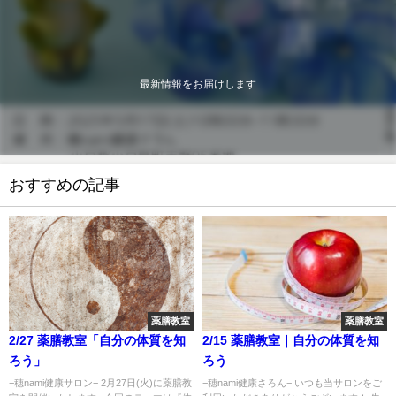
最新情報をお届けします
おすすめの記事
薬膳教室
薬膳教室
2/27 薬膳教室「自分の体質を知
2/15 薬膳教室｜自分の体質を知
ろう」
ろう
−穂nami健康サロン− 2月27日(火)に薬膳教
−穂nami健康さろん− いつも当サロンをご