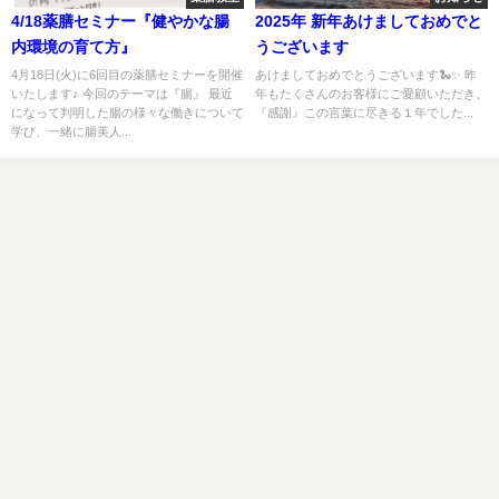
4/18薬膳セミナー『健やかな腸
2025年 新年あけましておめでと
内環境の育て方』
うございます
4月18日(火)に6回目の薬膳セミナーを開催
あけましておめでとうございます🐍✨ 昨
いたします♪ 今回のテーマは『腸』 最近
年もたくさんのお客様にご愛顧いただき、
になって判明した腸の様々な働きについて
『感謝』この言葉に尽きる１年でした...
学び、一緒に腸美人...