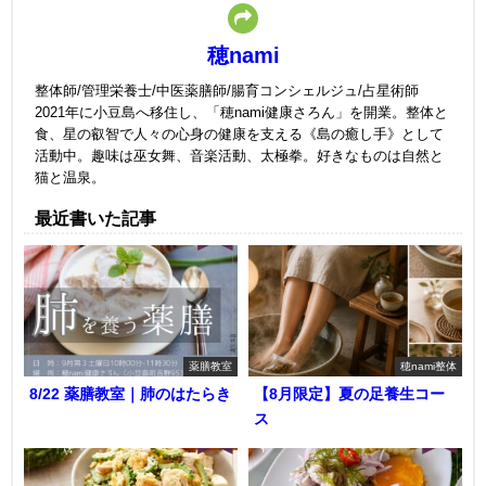
穂nami
整体師/管理栄養士/中医薬膳師/腸育コンシェルジュ/占星術師
2021年に小豆島へ移住し、「穂nami健康さろん」を開業。整体と
食、星の叡智で人々の心身の健康を支える《島の癒し手》として
活動中。趣味は巫女舞、音楽活動、太極拳。好きなものは自然と
猫と温泉。
最近書いた記事
薬膳教室
穂nami整体
8/22 薬膳教室｜肺のはたらき
【8月限定】夏の足養生コー
ス