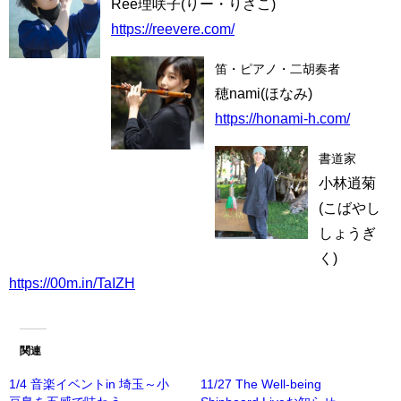
Ree理咲子(りー・りさこ)
https://reevere.com/
笛・ピアノ・二胡奏者
穂nami(ほなみ)
https://honami-h.com/
書道家
小林逍菊
(こばやし
しょうぎ
く)
https://00m.in/TaIZH
関連
1/4 音楽イベントin 埼玉～小
11/27 The Well-being