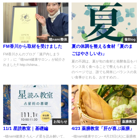
穂nami整体
食Blog
FM香川から取材を受けました
夏の体調を整える食材「夏のま
ごはやさしいわ」
FM香川さんのブログ「瀬戸内しまラ
ジ！」に『穂nami健康サロン』が紹介さ
夏の不調は、夏が旬の食材と発酵食品をバ
れました‼️ http://shima...
ランス良く食べることで整えられます。こ
のページでは、誰でも簡単にバランスの良
い食事がとれる、おすすめの...
お知らせ
薬膳教室
11/1 星読教室｜基礎編
4/23 薬膳教室「肝が喜ぶ薬膳」
−穂nami健康さろん− 🌌星を読み解いて、
−穂nami健康サロン− 4月23日(火)に薬膳教