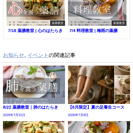
薬膳教室
薬膳教室
7/18 薬膳教室 | 心のはたらき
7/4 料理教室 | 梅雨の薬膳
お知らせ
,
イベント
の関連記事
8/22 薬膳教室｜肺のはたらき
【8月限定】夏の足養生コース
2026年7月31日
2026年7月8日