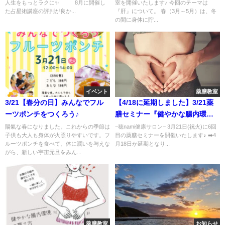
人生をもっとラクに✨ 8月に開催し
室を開催いたします♪ 今回のテーマは
た占星術講座の評判が良か...
『肝』について。 春（3月～5月）は、冬
の間に身体に貯...
イベント
薬膳教室
3/21【春分の日】みんなでフル
【4/18に延期しました】3/21薬
ーツポンチをつくろう♪
膳セミナー『健やかな腸内環境
のつくり方』
陽氣な春になりました。これからの季節は
−穂nami健康サロン− 3月21日(祝火)に6回
子供も大人も身体が火照りやすいです。フ
目の薬膳セミナーを開催いたします♪ ➡️4
ルーツポンチを食べて、体に潤いを与えな
月18日か延期となり...
がら、新しい宇宙元旦をみん...
薬膳教室
お知らせ