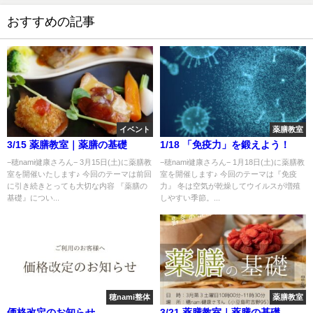
おすすめの記事
イベント
薬膳教室
3/15 薬膳教室｜薬膳の基礎
1/18 「免疫力」を鍛えよう！
−穂nami健康さろん− 3月15日(土)に薬膳教
−穂nami健康さろん− 1月18日(土)に薬膳教
室を開催いたします♪ 今回のテーマは前回
室を開催します♪ 今回のテーマは『免疫
に引き続きとっても大切な内容 『薬膳の
力』 冬は空気が乾燥してウイルスが増殖
基礎』につい...
しやすい季節。...
穂nami整体
薬膳教室
価格改定のお知らせ
3/21 薬膳教室｜薬膳の基礎