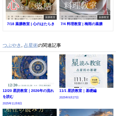
薬膳教室
薬膳教室
7/18 薬膳教室 | 心のはたらき
7/4 料理教室 | 梅雨の薬膳
つぶやき
,
占星術
の関連記事
12/20 星読教室｜2026年の流れ
11/1 星読教室｜基礎編
を読む
2025年9月27日
2025年11月8日