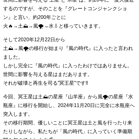
するのですが、そのことを『グレートコンジャンクショ
ン』と言い、約200年ごとに
火🔥→土⛰→風🌪→水💧と移っていきます。
そして2020年12月22日から
土⛰→風🌪の移行が始まり『風の時代』に入ったと言われ
ました。
しかし完全に『風の時代』に入ったわけではありません。
世間に影響を与える星はまだあります。
それが破壊と再生を司る”冥王星”です‼️
今回、冥王星は土⛰の星座『山羊座』から風🌪の星座『水
瓶座』に移行を開始し、2024年11月20日に完全に水瓶座へ
突入します。
その移行期間、優しいことに冥王星は土と風を行ったり来
たりしながら、私たちが「風の時代」に入っていく準備期