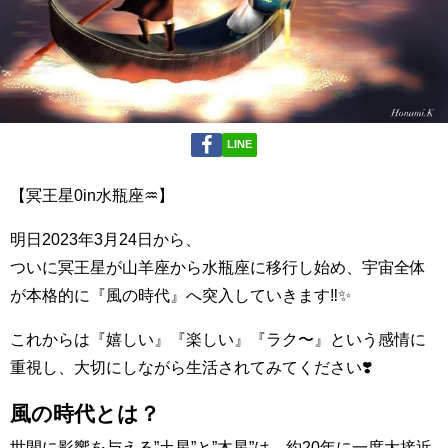
LINE
【冥王星0in水瓶座♒️】
明日2023年3月24日から、
ついに冥王星が山羊座から水瓶座に移行し始め、宇宙全体
が本格的に『風の時代』へ突入していきます‼️✨
これからは『嬉しい』『楽しい』『ラク〜』という感情に
重視し、大切にしながら生活されてみてください❣️
風の時代とは？
世間に影響を与える”土星”と”木星”は、約20年に一度大接近