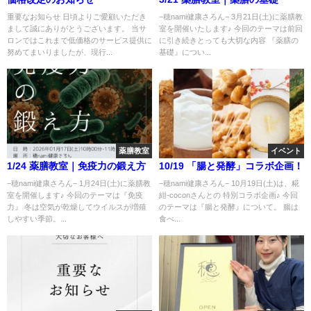
重要なお知らせ 日頃よりご愛顧いただき
−穂nami健康さろん− 3月21日(土)に薬膳教
まして誠にありがとうございます。 当サ
室を開催いたします♪ 今回のテーマは前回
ロンではこれまで低価格のサービス提供に
に引き続きとっても大切な内容 『薬膳の
努めてまいりましたが、現行...
基礎』につい...
薬膳教室
イベント
1/24 薬膳教室｜免疫力の鍛え方
10/19 「腸と発酵」コラボ企画！
−穂nami健康さろん− 1月24日(土)に薬膳教
−穂nami健康さろん− 10月19日(土)は、糀
室を開催します♪ 今回のテーマは『免疫
紺-coconさんとの 特別コラボ企画♪ 今回
力』 冬は空気が乾燥してウイルスが増殖
のテーマは『腸と発酵』について。 腸は
しやすい季節。...
食べ...