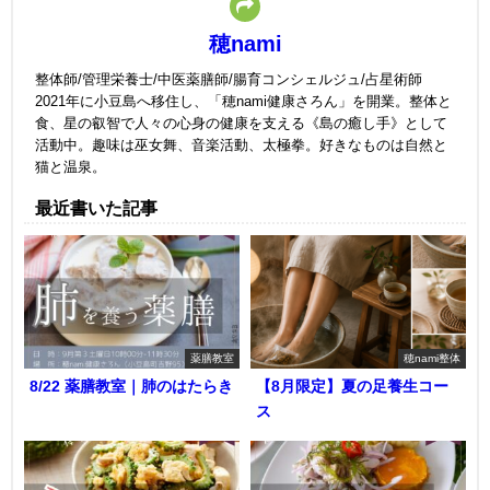
穂nami
整体師/管理栄養士/中医薬膳師/腸育コンシェルジュ/占星術師
2021年に小豆島へ移住し、「穂nami健康さろん」を開業。整体と
食、星の叡智で人々の心身の健康を支える《島の癒し手》として
活動中。趣味は巫女舞、音楽活動、太極拳。好きなものは自然と
猫と温泉。
最近書いた記事
薬膳教室
穂nami整体
8/22 薬膳教室｜肺のはたらき
【8月限定】夏の足養生コー
ス