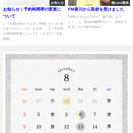
お知らせ
穂nami整体
お知らせ｜予約時間帯の変更に
FM香川から取材を受けました
ついて
FM香川さんのブログ「瀬戸内しまラ
ジ！」に『穂nami健康サロン』が紹介さ
いつも穂namiさろんをご利用いただき 誠
れました‼️ http://shima...
にありがとうございます🌸 【ご予約枠
の時間帯変更について】 これまでご予約
開始...