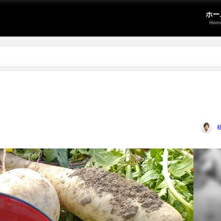
ホー
Hom
穂