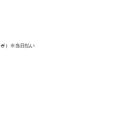
🍧）※当日払い
︎