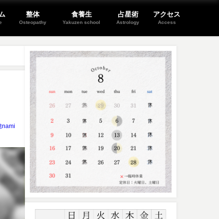
ム
整体
食養生
占星術
アクセス
e
Osteopathy
Yakuzen school
Astrology
Access
nami