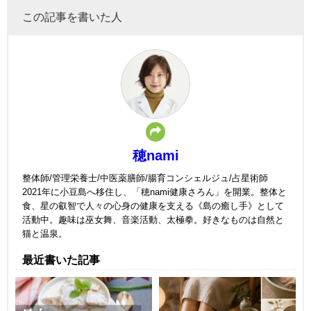
この記事を書いた人
穂nami
整体師/管理栄養士/中医薬膳師/腸育コンシェルジュ/占星術師
2021年に小豆島へ移住し、「穂nami健康さろん」を開業。整体と
食、星の叡智で人々の心身の健康を支える《島の癒し手》として
活動中。趣味は巫女舞、音楽活動、太極拳。好きなものは自然と
猫と温泉。
最近書いた記事