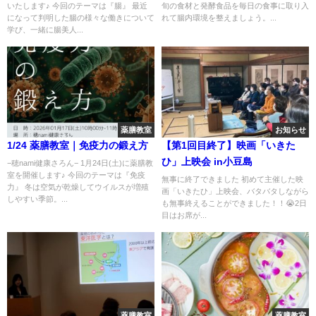
いたします♪ 今回のテーマは『腸』 最近
旬の食材と発酵食品を毎日の食事に取り入
になって判明した腸の様々な働きについて
れて腸内環境を整えましょう。...
学び、一緒に腸美人...
薬膳教室
お知らせ
1/24 薬膳教室｜免疫力の鍛え方
【第1回目終了】映画「いきた
ひ」上映会 in小豆島
−穂nami健康さろん− 1月24日(土)に薬膳教
室を開催します♪ 今回のテーマは『免疫
無事に終了できました 初めて主催した映
力』 冬は空気が乾燥してウイルスが増殖
画「いきたひ」上映会、バタバタしながら
しやすい季節。...
も無事終えることができました！！😭2日
目はお席が...
薬膳教室
薬膳教室