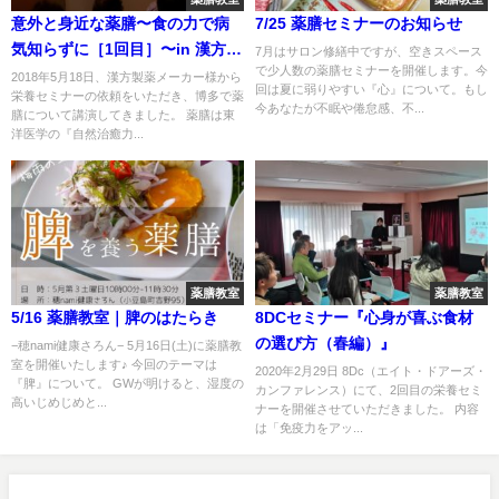
意外と身近な薬膳〜食の力で病
7/25 薬膳セミナーのお知らせ
気知らずに［1回目］〜in 漢方製
7月はサロン修繕中ですが、空きスペース
で少人数の薬膳セミナーを開催します。今
薬会社
2018年5月18日、漢方製薬メーカー様から
回は夏に弱りやすい『心』について。もし
栄養セミナーの依頼をいただき、博多で薬
今あなたが不眠や倦怠感、不...
膳について講演してきました。 薬膳は東
洋医学の『自然治癒力...
薬膳教室
薬膳教室
5/16 薬膳教室｜脾のはたらき
8DCセミナー『心身が喜ぶ食材
の選び方（春編）』
−穂nami健康さろん− 5月16日(土)に薬膳教
室を開催いたします♪ 今回のテーマは
2020年2月29日 8Dc（エイト・ドアーズ・
『脾』について。 GWが明けると、湿度の
カンファレンス）にて、2回目の栄養セミ
高いじめじめと...
ナーを開催させていただきました。 内容
は「免疫力をアッ...