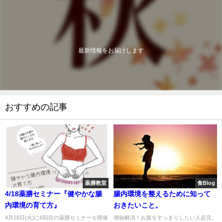
最新情報をお届けします
おすすめの記事
薬膳教室
食Blog
4/18薬膳セミナー『健やかな腸
腸内環境を整えるために知って
内環境の育て方』
おきたいこと。
4月18日(火)に6回目の薬膳セミナーを開催
便秘解消！お腹をすっきりしたい人必見。