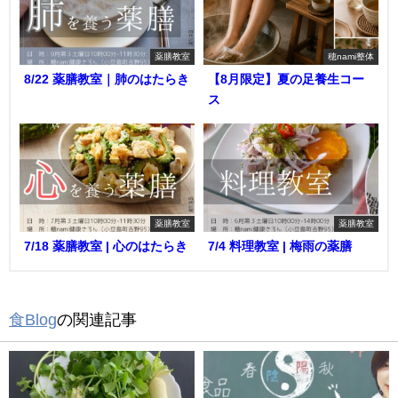
薬膳教室
穂nami整体
8/22 薬膳教室｜肺のはたらき
【8月限定】夏の足養生コー
ス
薬膳教室
薬膳教室
7/18 薬膳教室 | 心のはたらき
7/4 料理教室 | 梅雨の薬膳
食Blog
の関連記事