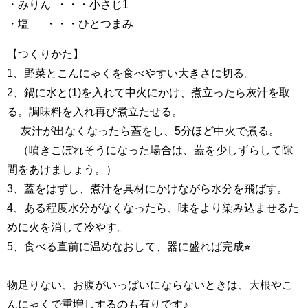
・みりん ・・・小さじ1
・塩 ・・・ひとつまみ
【つくりかた】
1、野菜とこんにゃくを食べやすい大きさに切る。
2、鍋に水と(1)を入れて中火にかけ、煮立ったら灰汁を取
る。調味料を入れ再び煮立たせる。
灰汁が出なくなったら蓋をし、5分ほど中火で煮る。
（噴きこぼれそうになった場合は、蓋を少しずらして隙
間をあけましょう。）
3、蓋をはずし、煮汁を具材にかけながら水分を飛ばす。
4、ある程度水分がなくなったら、味をより染み込ませるた
めに火を消して冷やす。
5、食べる直前に温めなおして、器に盛れば完成⭐︎
物足りない、お腹がいっぱいにならないときは、大根やこ
んにゃくで重増しするのも有りです♪