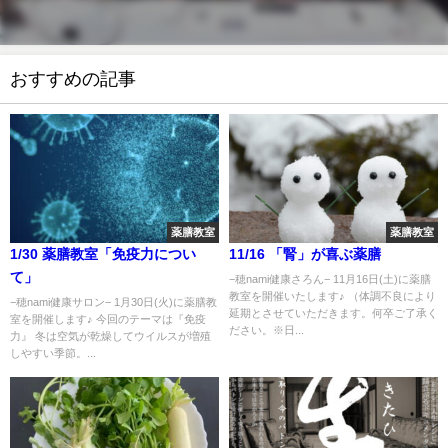
おすすめの記事
薬膳教室
薬膳教室
1/30 薬膳教室「免疫力につい
11/16 「腎」が喜ぶ薬膳
て」
−穂nami健康さろん− 11月16日(土)に薬膳
教室を開催いたします♪ （体調不良により
−穂nami健康サロン− 1月30日(火)に薬膳教
延期とさせていただきます。何卒ご了承く
室を開催します♪ 今回のテーマは『免疫
ださい。※日...
力』 冬は空気が乾燥してウイルスが増殖
しやすい季節。...