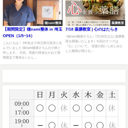
穂nami整体
薬膳教室
【期間限定】穂nami整体 in 埼玉
7/18 薬膳教室 | 心のはたらき
OPEN（1/5~14）
−穂nami健康さろん− 7月18日(土)に薬膳教
室を開催いたします♪ 今回のテーマは
こんにちは！ 3年前まで埼玉県日高市に住
『心』について。 湿度の高いじめじめと
んでいました 穂nami健康さろんの小林と
した梅雨が明ける...
申します。 今回、実家の帰省をかねて期
間限定で整体をいたし...