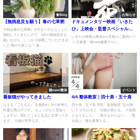
食Blog
お知らせ
【無病息災を願う】春の七草粥
ドキュメンタリー映画「いきた
ひ」上映会・監督スペシャル講
今朝は春の七草粥♪ 今年もいろんなことに
挑戦していきたいので、1年の無病息災を
演会in小豆島
いきたひ映画上映会in小豆島のご案内ペー
願いながら、しっかり咀嚼していただきま
ジ 主催者：穂nami健康サロン...
した 春の七草とは？ 春...
穂nami整体
イベント
看板猫がやってきました
4/4 整体教室｜四十肩・五十肩
なまえ『ごえもん』 生後約4ヶ月の好奇心
四十肩・五十肩 予防・改善教室 “なぜ痛
旺盛な男の子です。 ちょっぴり人見知り
い？”がわかると、対処が変わる。 ※延期
しますが、慣れてくると足元に近寄ってき
となりました。 「肩が上がらない」 「髪
ます。 ※猫が苦手な方、...
を結ぶ・服を着替える...